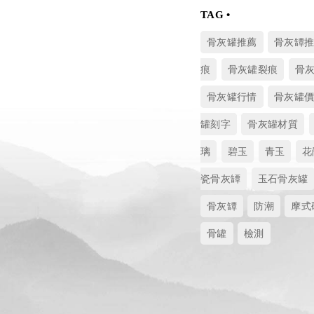
骨灰罐推薦
骨灰罈
痕
骨灰罐裂痕
骨
骨灰罐行情
骨灰罐
罐刻字
骨灰罐材質
璃
碧玉
青玉
花
瓷骨灰罈
玉石骨灰罐
骨灰罈
防潮
摩式
骨罐
檢測