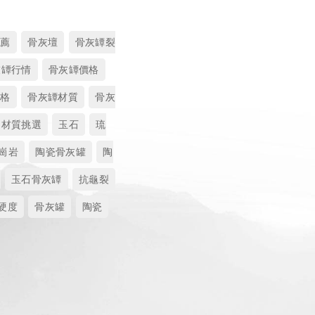
推薦
骨灰壇
骨灰罈裂
灰罈行情
骨灰罈價格
價格
骨灰罈材質
骨灰
材質挑選
玉石
琉
崗岩
陶瓷骨灰罐
陶
玉石骨灰罈
抗龜裂
硬度
骨灰罐
陶瓷