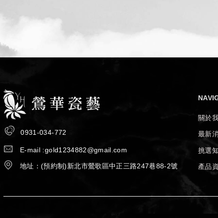
NAVI
關於
0931-034-772
最新
E-mail :
gold1234882@gmail.com
挑選
×
我們將使用cookie等資訊來優化您的體
地址：
(預約制)
新北市鶯歌區中正三路247巷88-2號
產品
驗，繼續瀏覽即表示您同意我們使用。欲
瞭解詳細內容，請詳閱
隱私權保護政策