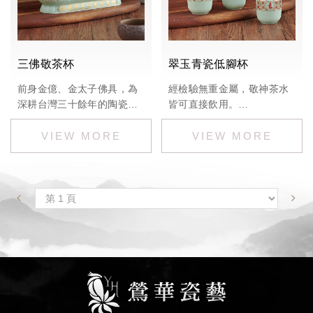
三佛敬茶杯
翠玉青瓷低腳杯
前身金億、金太子佛具，為
經檢驗無重金屬，敬神茶水
深耕台灣三十餘年的陶瓷工
皆可直接飲用。
廠，嚴選日本高嶺土製作精
尺寸：
緻佛具，日進斗金，財源百
杯子直徑4.5cm*杯高 4.6cm
億。
※歡迎私訊詢問價格
經檢驗無重金屬，敬神茶水
皆可直接飲用。
尺寸：寬約20公分、長7.5公
分、高9.5公分
批發歡迎洽詢：02-2678-
9261，Line：@168cgqfb