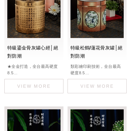
特級鎏金骨灰罐心經│絕
特級松鶴/蓮花骨灰罐│絕
對防潮
對防潮
★全金打造，全台最高硬度
類彩繪印刷技術，全台最高
8.5
硬度8.5
定價：60000
定價：32000