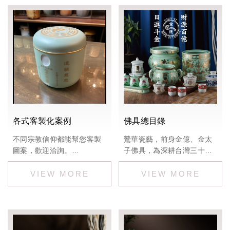
各式客製化案例
佛具總目錄
不同宗教信仰都能幫您客製
鶯華瓷藝，前身金億、金太
圖案，歡迎洽詢。
子佛具，為深耕台灣三十餘
定價：依圖案報價
年的陶瓷工廠，嚴選日本高
嶺土製作精緻佛具，日進斗
金，財源百億。
經檢驗無重金屬，敬神茶水
皆可直接飲用。
批發歡迎洽詢：02-2678-
9261，Line：@168cgqfb