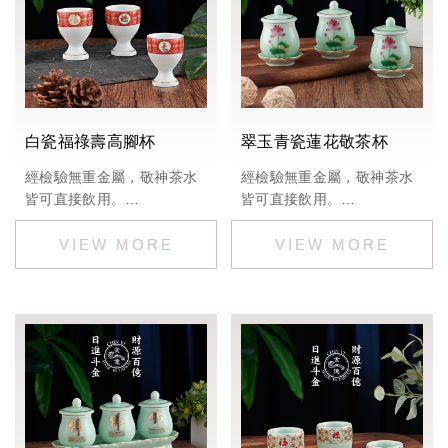
白瓷福祿壽高腳杯
翠玉青瓷蓮花敬茶杯
經檢驗無重金屬，敬神茶水
經檢驗無重金屬，敬神茶水
皆可直接飲用。
皆可直接飲用。
尺寸：
整組：全寬約19.8公分、總
杯底座寬3.8公分 杯口徑
高約約10公分(最底到蓋子最
4.6公分 高6公分
高處)
另外也有青瓷
單杯含蓋高度約7.8公分、口
※歡迎私訊詢問價格
徑約3.8公分、單杯寬度約
5.5公分
※歡迎私訊詢問價格