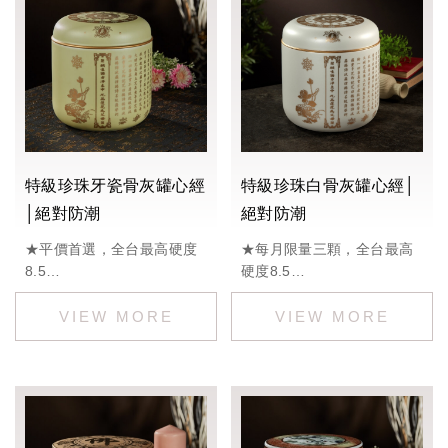
特級珍珠牙瓷骨灰罐心經
特級珍珠白骨灰罐心經│
│絕對防潮
絕對防潮
★平價首選，全台最高硬度
★每月限量三顆，全台最高
8.5
硬度8.5
定價：28000 ※可客製無經
定價：32000
文版