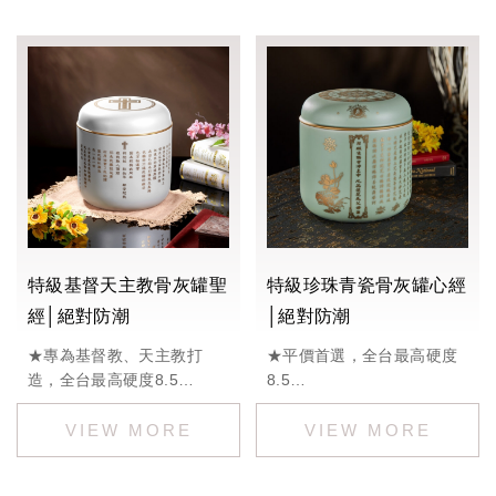
特級基督天主教骨灰罐聖
特級珍珠青瓷骨灰罐心經
經│絕對防潮
│絕對防潮
★專為基督教、天主教打
★平價首選，全台最高硬度
造，全台最高硬度8.5
8.5
定價：32000
定價：28000 ※可客製無經
文版