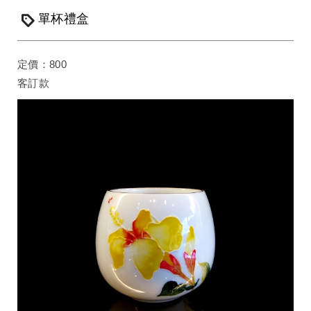
單杯禮盒
定價：800
客訂款