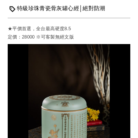
特級珍珠青瓷骨灰罐心經│絕對防潮
★平價首選，全台最高硬度8.5
定價：28000 ※可客製無經文版